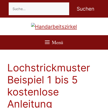
Zum
Suchen
Suchen
Inhalt
springen
Menü
Lochstrickmuster
Beispiel 1 bis 5
kostenlose
Anleitung