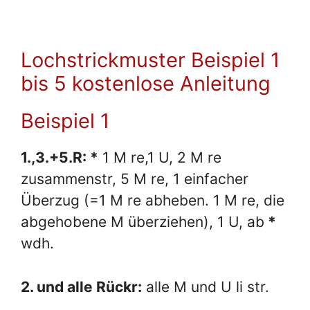
Lochstrickmuster Beispiel 1
bis 5 kostenlose Anleitung
Beispiel 1
1.,3.+5.R: *
1 M re,1 U, 2 M re
zusammenstr, 5 M re, 1 einfacher
Überzug (=1 M re abheben. 1 M re, die
abgehobene M überziehen), 1 U, ab
*
wdh.
2. und alle Rückr:
alle M und U li str.