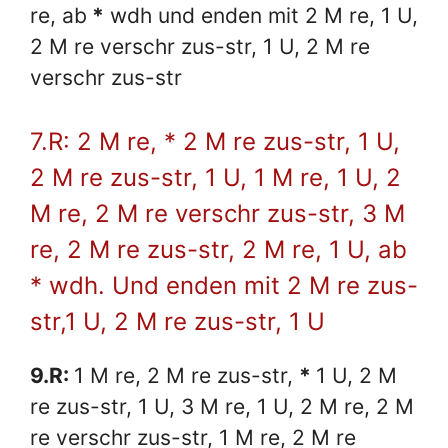
re, ab
*
wdh und enden mit 2 M re, 1 U,
2 M re verschr zus-str, 1 U, 2 M re
verschr zus-str
7.R: 2 M re, * 2 M re zus-str, 1 U,
2 M re zus-str, 1 U, 1 M re, 1 U, 2
M re, 2 M re verschr zus-str, 3 M
re, 2 M re zus-str, 2 M re, 1 U, ab
* wdh. Und enden mit 2 M re zus-
str,1 U, 2 M re zus-str, 1 U
9.R:
1 M re, 2 M re zus-str,
*
1 U, 2 M
re zus-str, 1 U, 3 M re, 1 U, 2 M re, 2 M
re verschr zus-str, 1 M re, 2 M re