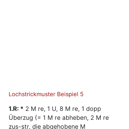
Lochstrickmuster Beispiel 5
1.R: *
2 M re, 1 U, 8 M re, 1 dopp
Überzug (= 1 M re abheben, 2 M re
zus-str, die abgehobene M