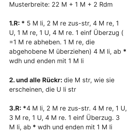
Musterbreite: 22 M + 1 M + 2 Rdm
1.R: *
5 M li, 2 M re zus-str, 4 M re, 1
U, 1 M re, 1 U, 4 M re. 1 einf Überzug (
=1 M re abheben. 1 M re, die
abgehobene M überziehen) 4 M li, ab
*
wdh und enden mit 1 M li
2. und alle Rückr:
die M str, wie sie
erscheinen, die U li str
3.R: *
4 M li, 2 M re zus-str. 4 M re, 1 U,
3 M re, 1 U, 4 M re. 1 einf Überzug. 3
M li, ab
*
wdh und enden mit 1 M li