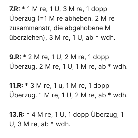
7.R: *
1 M re, 1 U, 3 M re, 1 dopp
Überzug (=1 M re abheben. 2 M re
zusammenstr, die abgehobene M
überziehen), 3 M re, 1 U, ab
*
wdh.
9.R: *
2 M re, 1 U, 2 M re, 1 dopp
Überzug. 2 M re, 1 U, 1 M re, ab
*
wdh.
11.R: *
3 M re, 1 u, 1 M re, 1 dopp
Überzug. 1 M re, 1 U, 2 M re, ab
*
wdh.
13.R: *
4 M re, 1 U, 1 dopp Überzug, 1
U, 3 M re, ab
*
wdh.