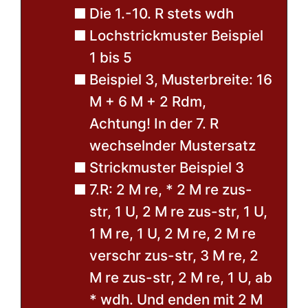
Die 1.-10. R stets wdh
Lochstrickmuster Beispiel
1 bis 5
Beispiel 3, Musterbreite: 16
M + 6 M + 2 Rdm,
Achtung! In der 7. R
wechselnder Mustersatz
Strickmuster Beispiel 3
7.R: 2 M re, * 2 M re zus-
str, 1 U, 2 M re zus-str, 1 U,
1 M re, 1 U, 2 M re, 2 M re
verschr zus-str, 3 M re, 2
M re zus-str, 2 M re, 1 U, ab
* wdh. Und enden mit 2 M