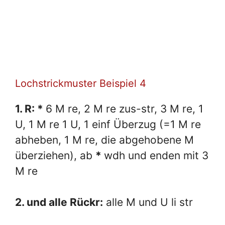
Lochstrickmuster Beispiel 4
1. R: *
6 M re, 2 M re zus-str, 3 M re, 1
U, 1 M re 1 U, 1 einf Überzug (=1 M re
abheben, 1 M re, die abgehobene M
überziehen), ab
*
wdh und enden mit 3
M re
2. und alle Rückr:
alle M und U li str