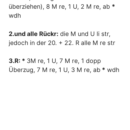
überziehen), 8 M re, 1 U, 2 M re, ab
*
wdh
2.und alle Rückr:
die M und U li str,
jedoch in der 20. + 22. R alle M re str
3.R: *
3M re, 1 U, 7 M re, 1 dopp
Überzug, 7 M re, 1 U, 3 M re, ab
*
wdh