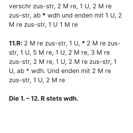
verschr zus-str, 2 M re, 1 U, 2 M re
zus-str, ab
*
wdh und enden mit 1 U, 2
M re zus-str, 1 U 1 M re
11.R:
2 M re zus-str, 1 U,
*
2 M re zus-
str, 1 U, 5 M re, 1 U, 2 M re, 3 M re
zus-str, 2 M re, 1 U, 2 M re zus-str, 1
U, ab * wdh. Und enden mit 2 M re
zus-str, 1 U, 2 M re
Die 1. – 12. R stets wdh.