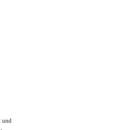
t und
.