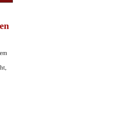
hen
sem
ht,