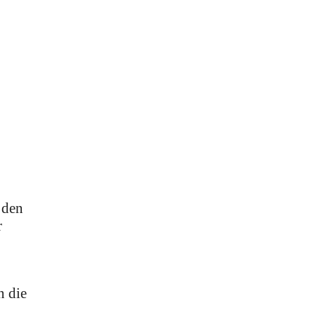
 den
r
n die