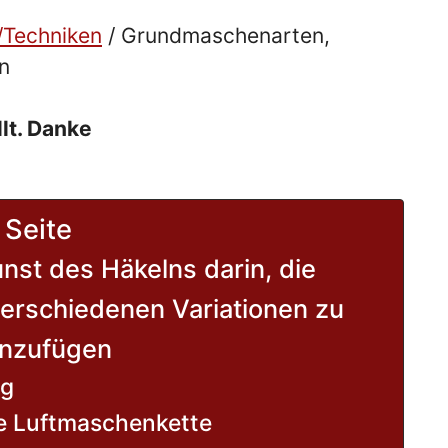
/Techniken
/
Grundmaschenarten,
n
llt. Danke
 Seite
unst des Häkelns darin, die
erschiedenen Variationen zu
nzufügen
ng
e Luftmaschenkette