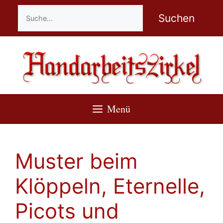
Zum
Suchen
Suchen
Inhalt
springen
Menü
Muster beim
Klöppeln, Eternelle,
Picots und